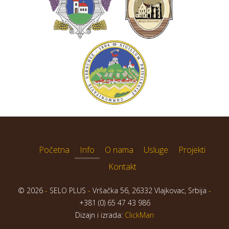
Početna
Info
O nama
Usluge
Projekti
Kontakt
© 2026
-
SELO PLUS
-
Vršačka 56, 26332 Vlajkovac, Srbija
-
+381 (0) 65 47 43 986
Dizajn i izrada:
ClickMan