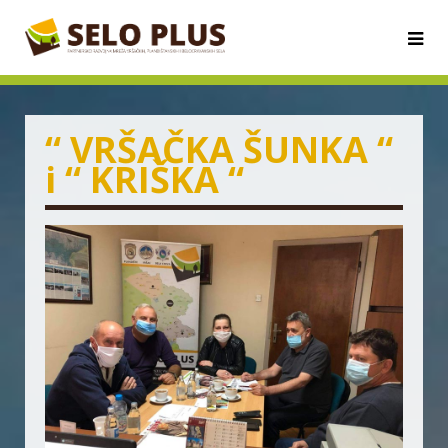
“ VRŠAČKA ŠUNKA “
i “ KRIŠKA “