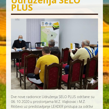
Udruženja SELO
PLUS
Dve nove radionice Udruženja SELO PLUS održane su
06. 10 2020 u prostorijama M.Z. Vlajkovac i M.Z.
Ritiševo uz predstavljanje LEADER pristupa za održivi