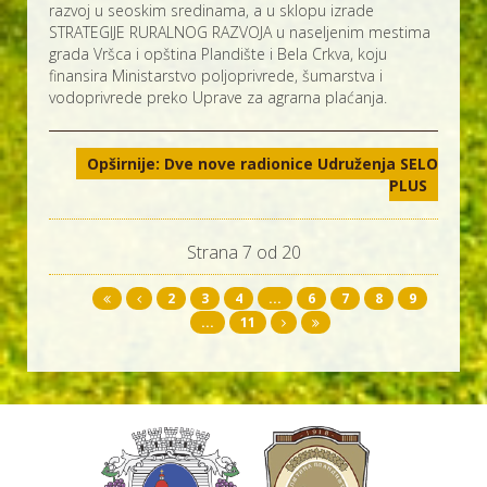
razvoj u seoskim sredinama, a u sklopu izrade
STRATEGIJE RURALNOG RAZVOJA u naseljenim mestima
grada Vršca i opština Plandište i Bela Crkva, koju
finansira Ministarstvo poljoprivrede, šumarstva i
vodoprivrede preko Uprave za agrarna plaćanja.
Opširnije: Dve nove radionice Udruženja SELO
PLUS
Strana 7 od 20
2
3
4
...
6
7
8
9
...
11